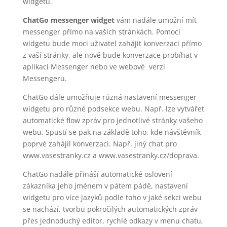
widgetu.
ChatGo messenger widget
vám nadále umožní mít
messenger přímo na vašich stránkách. Pomocí
widgetu bude moci uživatel zahájit konverzaci přímo
z vaší stránky, ale nově bude konverzace probíhat v
aplikaci Messenger nebo ve webové verzi
Messengeru.
ChatGo dále umožňuje různá nastavení messenger
widgetu pro různé podsekce webu. Např.
lze vytvářet
automatické flow zpráv pro jednotlivé stránky vašeho
webu. Spustí se pak na základě toho, kde návštěvník
poprvé zahájil konverzaci. Např. jiný chat pro
www.vasestranky.cz a www.vasestranky.cz/doprava.
ChatGo nadále přináší automatické oslovení
zákazníka jeho jménem v pátem pádě, nastavení
widgetu pro více jazyků podle toho v jaké sekci webu
se nachází, tvorbu pokročilých automatických zpráv
přes jednoduchý editor, rychlé odkazy v menu chatu,