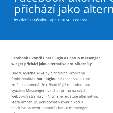
přichází jako alter
by
Zdeněk Dušátko
|
Apr 3, 2024
|
Podpora
Facebook ukončil Chat Plugin a ChatGo messenger
widget přichází jako alternativa pro zákazníky
Dne
9. května 2024
byla oficiálně ukončena
funkcionalita
Chat Pluginu
od Facebooku. Tato
změna znamená, že uživatelé již nebudou moci
využívat Messenger live chat přímo na svých
webových stránkách. Nicméně, existuje alternativa,
která umožňuje pokračovat v komunikaci s
návštěvníky webu pomocí
ChatGo messenger